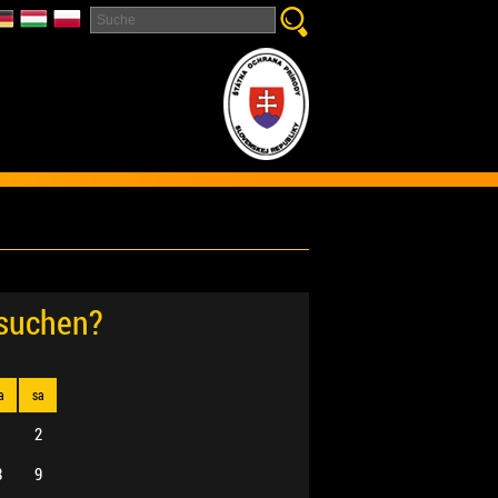
esuchen?
a
sa
1
2
8
9