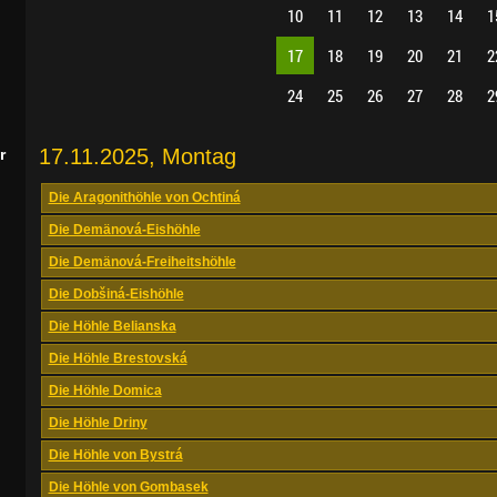
10
11
12
13
14
1
17
18
19
20
21
2
24
25
26
27
28
2
17.11.2025, Montag
r
Die Aragonithöhle von Ochtiná
Die Demänová-Eishöhle
Die Demänová-Freiheitshöhle
Die Dobšiná-Eishöhle
Die Höhle Belianska
Die Höhle Brestovská
Die Höhle Domica
Die Höhle Driny
Die Höhle von Bystrá
Die Höhle von Gombasek