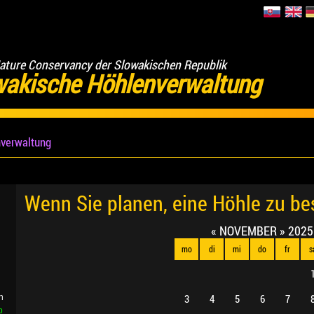
ature Conservancy der Slowakischen Republik
wakische Höhlenverwaltung
verwaltung
Wenn Sie planen, eine Höhle zu b
«
NOVEMBER
»
2025
mo
di
mi
do
fr
s
3
4
5
6
7
n
b