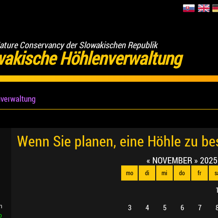
ature Conservancy der Slowakischen Republik
wakische Höhlenverwaltung
verwaltung
Wenn Sie planen, eine Höhle zu b
«
NOVEMBER
»
2025
mo
di
mi
do
fr
s
3
4
5
6
7
n
b