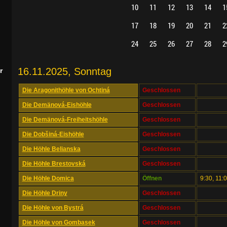
10
11
12
13
14
1
17
18
19
20
21
2
24
25
26
27
28
2
16.11.2025, Sonntag
r
Die Aragonithöhle von Ochtiná
Geschlossen
Die Demänová-Eishöhle
Geschlossen
Die Demänová-Freiheitshöhle
Geschlossen
Die Dobšiná-Eishöhle
Geschlossen
Die Höhle Belianska
Geschlossen
Die Höhle Brestovská
Geschlossen
Die Höhle Domica
Öffnen
9:30, 11:
Die Höhle Driny
Geschlossen
Die Höhle von Bystrá
Geschlossen
Die Höhle von Gombasek
Geschlossen