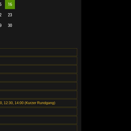
5
16
2
23
9
30
00, 12:30, 14:00 (Kurzer Rundgang)