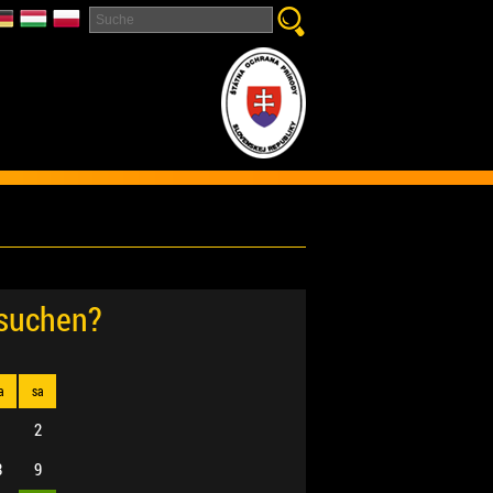
esuchen?
a
sa
1
2
8
9