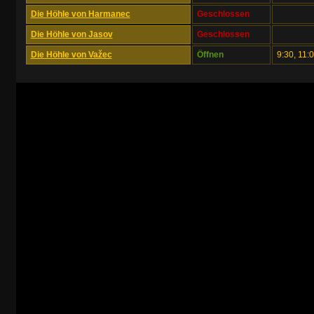
Die Höhle von Harmanec
Geschlossen
Die Höhle von Jasov
Geschlossen
Die Höhle von Važec
Öffnen
9:30, 11: