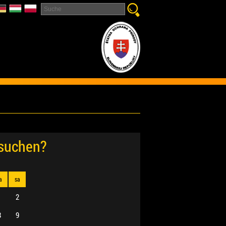
esuchen?
a
sa
1
2
8
9