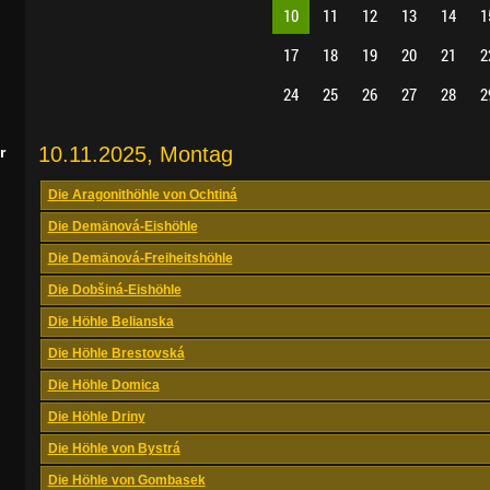
10
11
12
13
14
1
17
18
19
20
21
2
24
25
26
27
28
2
10.11.2025, Montag
r
Die Aragonithöhle von Ochtiná
Die Demänová-Eishöhle
Die Demänová-Freiheitshöhle
Die Dobšiná-Eishöhle
Die Höhle Belianska
Die Höhle Brestovská
Die Höhle Domica
Die Höhle Driny
Die Höhle von Bystrá
Die Höhle von Gombasek