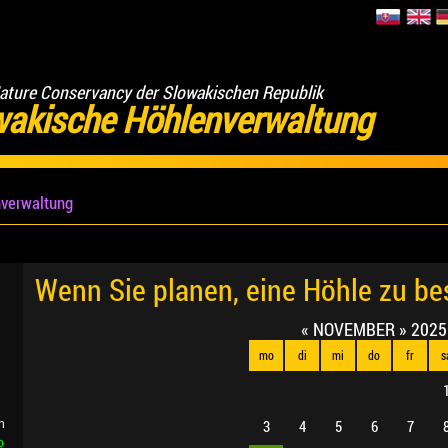
ature Conservancy der Slowakischen Republik
wakische Höhlenverwaltung
verwaltung
Wenn Sie planen, eine Höhle zu b
«
NOVEMBER
»
2025
mo
di
mi
do
fr
s
3
4
5
6
7
n
b