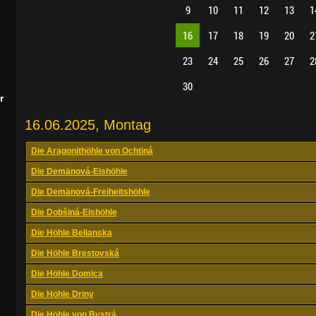
9
10
11
12
13
1
16
17
18
19
20
2
23
24
25
26
27
2
30
r
16.06.2025, Montag
Die Aragonithöhle von Ochtiná
Die Demänová-Eishöhle
Die Demänová-Freiheitshöhle
Die Dobšiná-Eishöhle
Die Höhle Belianska
Die Höhle Brestovská
Die Höhle Domica
Die Höhle Driny
Die Höhle von Bystrá