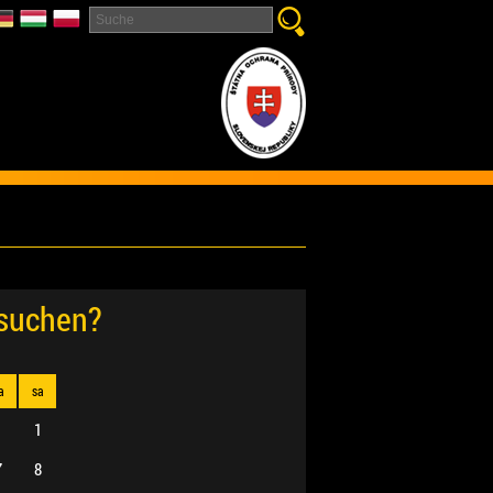
esuchen?
a
sa
1
7
8