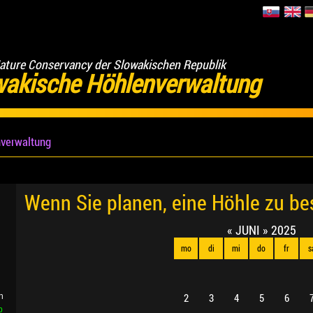
ature Conservancy der Slowakischen Republik
wakische Höhlenverwaltung
verwaltung
Wenn Sie planen, eine Höhle zu b
«
JUNI
»
2025
mo
di
mi
do
fr
s
2
3
4
5
6
n
b