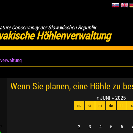
ature Conservancy der Slowakischen Republik
wakische Höhlenverwaltung
verwaltung
Wenn Sie planen, eine Höhle zu b
«
JUNI
»
2025
mo
di
mi
do
fr
s
2
3
4
5
6
n
b