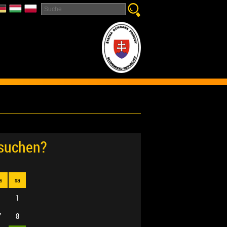
esuchen?
a
sa
1
7
8