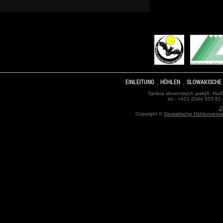
EINLEITUNG
HÖHLEN
SLOWAKISCHE
Správa slovenských jaskýň, Hodž
tel.: +421 (0)44 553 61
Z
Copyright ©
Slowakische Höhlenverwa