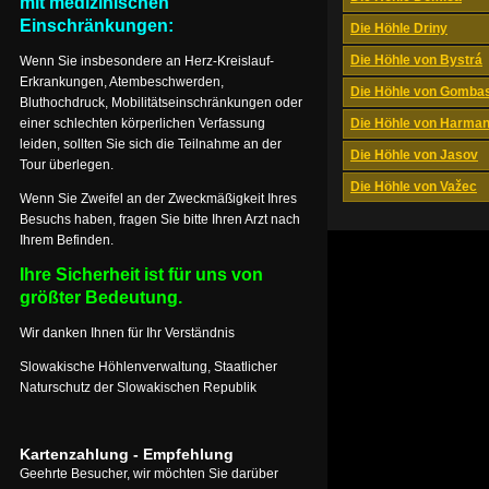
mit medizinischen
Einschränkungen:
Die Höhle Driny
Die Höhle von Bystrá
Wenn Sie insbesondere an Herz-Kreislauf-
Erkrankungen, Atembeschwerden,
Die Höhle von Gomba
Bluthochdruck, Mobilitätseinschränkungen oder
einer schlechten körperlichen Verfassung
Die Höhle von Harma
leiden, sollten Sie sich die Teilnahme an der
Die Höhle von Jasov
Tour überlegen.
Die Höhle von Važec
Wenn Sie Zweifel an der Zweckmäßigkeit Ihres
Besuchs haben, fragen Sie bitte Ihren Arzt nach
Ihrem Befinden.
Ihre Sicherheit ist für uns von
größter Bedeutung.
Wir danken Ihnen für Ihr Verständnis
Slowakische Höhlenverwaltung, Staatlicher
Naturschutz der Slowakischen Republik
Kartenzahlung - Empfehlung
Geehrte Besucher, wir möchten Sie darüber