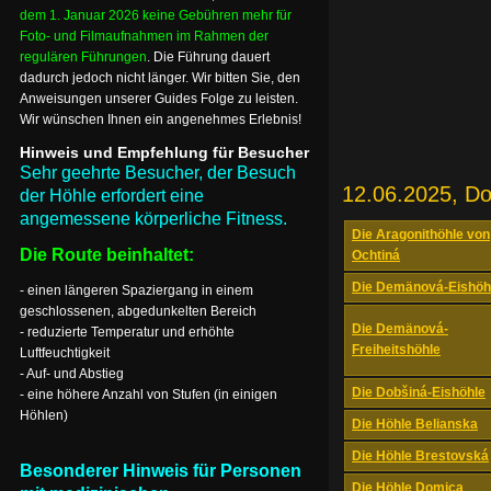
dem 1. Januar 2026 keine Gebühren mehr für
Foto- und Filmaufnahmen im Rahmen der
regulären Führungen
. Die Führung dauert
dadurch jedoch nicht länger. Wir bitten Sie, den
Anweisungen unserer Guides Folge zu leisten.
Wir wünschen Ihnen ein angenehmes Erlebnis!
Hinweis und Empfehlung für Besucher
Sehr geehrte Besucher, der Besuch
12.06.2025, D
der Höhle erfordert eine
angemessene körperliche Fitness.
Die Aragonithöhle von
Die Route beinhaltet:
Ochtiná
Die Demänová-Eishöh
- einen längeren Spaziergang in einem
geschlossenen, abgedunkelten Bereich
Die Demänová-
- reduzierte Temperatur und erhöhte
Freiheitshöhle
Luftfeuchtigkeit
- Auf- und Abstieg
Die Dobšiná-Eishöhle
- eine höhere Anzahl von Stufen (in einigen
Höhlen)
Die Höhle Belianska
Die Höhle Brestovská
Besonderer Hinweis für Personen
Die Höhle Domica