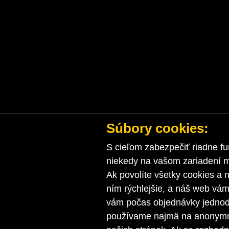
Súbory cookies:
S cieľom zabezpečiť riadne fu
niekedy na vašom zariadení ma
Ak povolíte všetky cookies a n
ním rýchlejšie, a náš web vá
vám počas objednávky jednodu
používame najmä na anonymnú