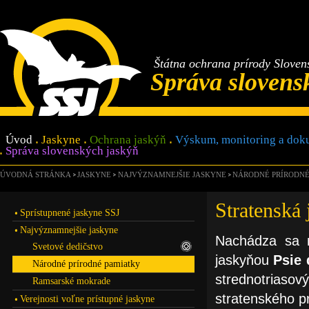
Štátna ochrana prírody Sloven
Správa slovens
Úvod
Jaskyne
Ochrana jaskýň
Výskum, monitoring a dok
Správa slovenských jaskýň
ÚVODNÁ STRÁNKA
JASKYNE
NAJVÝZNAMNEJŠIE JASKYNE
NÁRODNÉ PRÍRODNÉ
Stratenská
Sprístupnené jaskyne SSJ
Najvýznamnejšie jaskyne
Nachádza sa 
Svetové dedičstvo
jaskyňou
Psie 
Národné prírodné pamiatky
strednotriaso
Ramsarské mokrade
stratenského p
Verejnosti voľne prístupné jaskyne