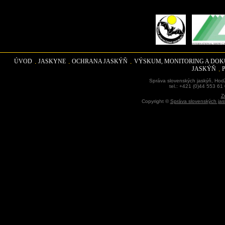
ÚVOD
JASKYNE
OCHRANA JASKÝŇ
VÝSKUM, MONITORING A DO
JASKÝŇ
Správa slovenských jaskýň, Hodž
tel.: +421 (0)44 553 61
Z
Copyright ©
Správa slovenských jas