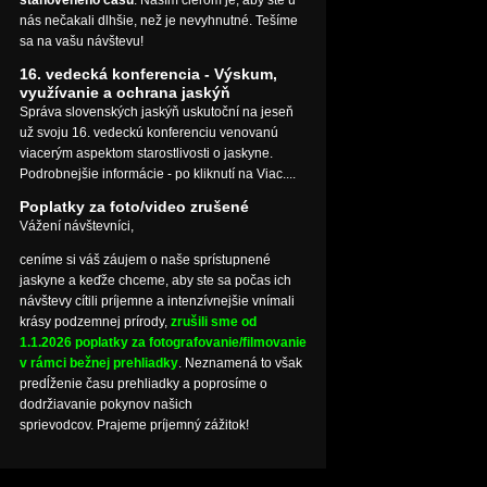
nás nečakali dlhšie, než je nevyhnutné. Tešíme
sa na vašu návštevu!
16. vedecká konferencia - Výskum,
využívanie a ochrana jaskýň
Správa slovenských jaskýň uskutoční na jeseň
už svoju 16. vedeckú konferenciu venovanú
viacerým aspektom starostlivosti o jaskyne.
Podrobnejšie informácie - po kliknutí na Viac....
Poplatky za foto/video zrušené
Vážení návštevníci,
ceníme si váš záujem o naše sprístupnené
jaskyne a keďže chceme, aby ste sa počas ich
návštevy cítili príjemne a intenzívnejšie vnímali
krásy podzemnej prírody,
zrušili sme od
1.1.2026 poplatky za fotografovanie/filmovanie
v rámci bežnej prehliadky
. Neznamená to však
predĺženie času prehliadky a poprosíme o
dodržiavanie pokynov našich
sprievodcov. Prajeme príjemný zážitok!