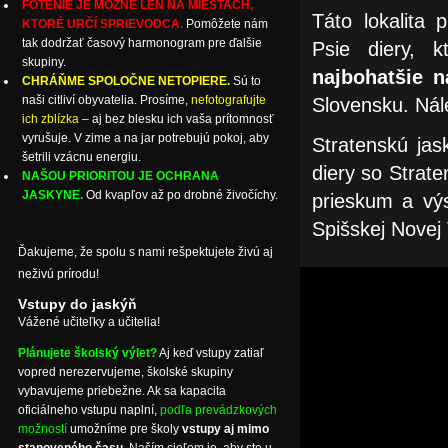
FOTENIE JE MOŽNÉ LEN NA MIESTACH,
Táto lokalita
KTORÉ URČÍ SPRIEVODCA.
Pomôžete nám
tak dodržať časový harmonogram pre ďalšie
Psie diery, k
skupiny.
najbohatšie 
CHRÁŇME SPOLOČNE NETOPIERE.
Sú to
naši citliví obyvatelia. Prosíme,
nefotografujte
Slovensku. Nál
ich zblízka
– aj bez blesku ich vaša prítomnosť
vyrušuje. V zime a na jar potrebujú pokoj, aby
Stratenskú jas
šetrili vzácnu energiu.
diery so Strate
NAŠOU PRIORITOU JE OCHRANA
JASKYNE.
Od kvapľov až po drobné živočíchy.
prieskum a výs
Spišskej Novej 
Ďakujeme, že spolu s nami rešpektujete živú aj
neživú prírodu!
Vstupy do jaskýň
Vážené učiteľky a učitelia!
Plánujete školský výlet?
Aj keď vstupy zatiaľ
vopred nerezervujeme, školské skupiny
vybavujeme priebežne. Ak sa kapacita
oficiálneho vstupu naplní,
podľa prevádzkových
možností
umožníme pre školy
vstupy aj mimo
stanoveného času
. Naším cieľom je, aby ste u