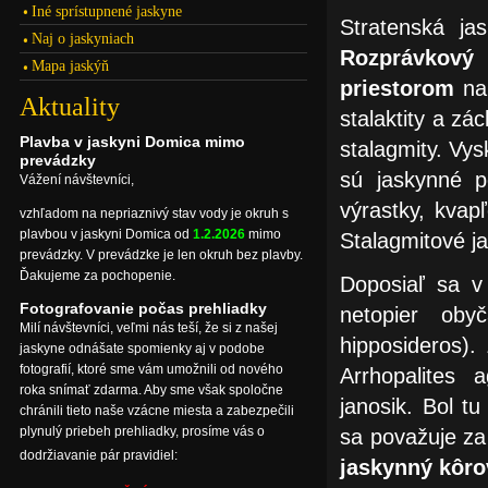
Iné sprístupnené jaskyne
Stratenská ja
Naj o jaskyniach
Rozprávkový
Mapa jaskýň
priestorom
na 
Aktuality
stalaktity a zá
Plavba v jaskyni Domica mimo
stalagmity. Vys
prevádzky
sú jaskynné pe
Vážení návštevníci,
výrastky, kvap
vzhľadom na nepriaznivý stav vody je okruh s
plavbou v jaskyni Domica od
1.2.2026
mimo
Stalagmitové j
prevádzky. V prevádzke je len okruh bez plavby.
Ďakujeme za pochopenie.
Doposiaľ sa v 
Fotografovanie počas prehliadky
netopier oby
Milí návštevníci, veľmi nás teší, že si z našej
hipposideros)
jaskyne odnášate spomienky aj v podobe
fotografií, ktoré sme vám umožnili od nového
Arrhopalites a
roka snímať zdarma. Aby sme však spoločne
janosik. Bol t
chránili tieto naše vzácne miesta a zabezpečili
plynulý priebeh prehliadky, prosíme vás o
sa považuje za
dodržiavanie pár pravidiel:
jaskynný kôr