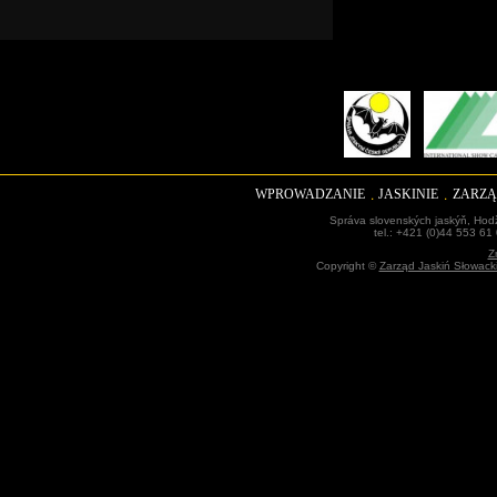
WPROWADZANIE
JASKINIE
ZARZĄ
Správa slovenských jaskýň, Hodž
tel.: +421 (0)44 553 61
Z
Copyright ©
Zarząd Jaskiń Słowack