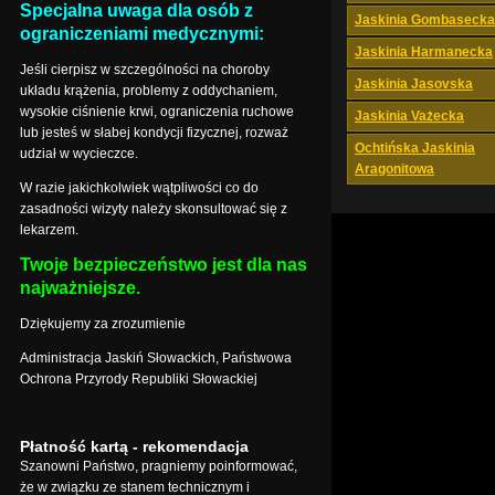
Specjalna uwaga dla osób z
Jaskinia Gombasecka
ograniczeniami medycznymi:
Jaskinia Harmanecka
Jeśli cierpisz w szczególności na choroby
Jaskinia Jasovska
układu krążenia, problemy z oddychaniem,
wysokie ciśnienie krwi, ograniczenia ruchowe
Jaskinia Vażecka
lub jesteś w słabej kondycji fizycznej, rozważ
Ochtińska Jaskinia
udział w wycieczce.
Aragonitowa
W razie jakichkolwiek wątpliwości co do
zasadności wizyty należy skonsultować się z
lekarzem.
Twoje bezpieczeństwo jest dla nas
najważniejsze.
Dziękujemy za zrozumienie
Administracja Jaskiń Słowackich, Państwowa
Ochrona Przyrody Republiki Słowackiej
Płatność kartą - rekomendacja
Szanowni Państwo, pragniemy poinformować,
że w związku ze stanem technicznym i