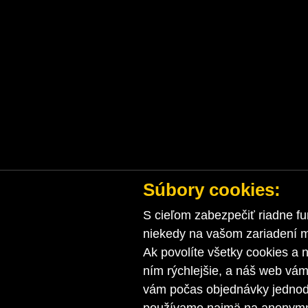
Súbory cookies:
S cieľom zabezpečiť riadne fu
niekedy na vašom zariadení ma
Ak povolíte všetky cookies a n
ním rýchlejšie, a náš web vá
vám počas objednávky jednodu