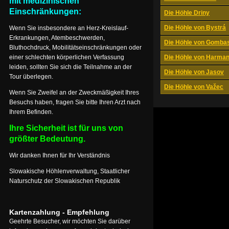
mit medizinischen
Einschränkungen:
Die Höhle Driny
Die Höhle von Bystrá
Wenn Sie insbesondere an Herz-Kreislauf-
Erkrankungen, Atembeschwerden,
Die Höhle von Gomba
Bluthochdruck, Mobilitätseinschränkungen oder
einer schlechten körperlichen Verfassung
Die Höhle von Harma
leiden, sollten Sie sich die Teilnahme an der
Die Höhle von Jasov
Tour überlegen.
Die Höhle von Važec
Wenn Sie Zweifel an der Zweckmäßigkeit Ihres
Besuchs haben, fragen Sie bitte Ihren Arzt nach
Ihrem Befinden.
Ihre Sicherheit ist für uns von
größter Bedeutung.
Wir danken Ihnen für Ihr Verständnis
Slowakische Höhlenverwaltung, Staatlicher
Naturschutz der Slowakischen Republik
Kartenzahlung - Empfehlung
Geehrte Besucher, wir möchten Sie darüber