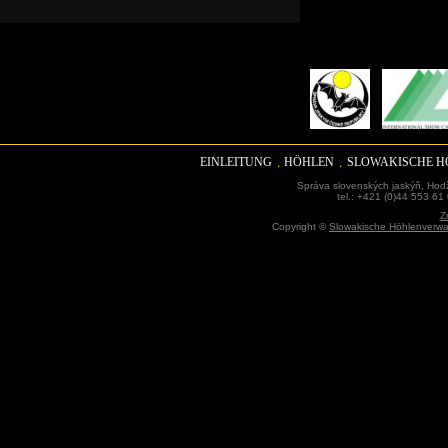
EINLEITUNG
HÖHLEN
SLOWAKISCHE 
Správa slovenských jaskýň, Hodž
tel.: +421 (0)44 553 61
Z
Copyright ©
Slowakische Höhlenverwa