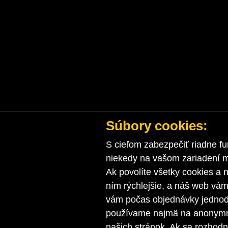
Súbory cookies:
S cieľom zabezpečiť riadne fu
niekedy na vašom zariadení ma
Ak povolíte všetky cookies a n
ním rýchlejšie, a náš web vá
vám počas objednávky jednodu
používame najmä na anonymnú
našich stránok. Ak sa rozhod