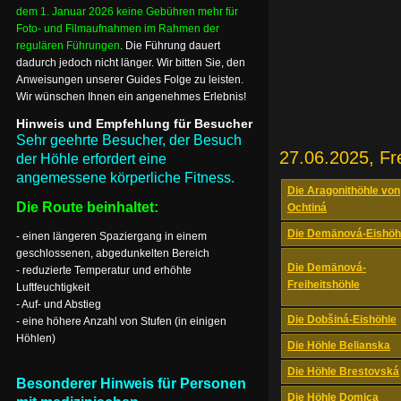
dem 1. Januar 2026 keine Gebühren mehr für
Foto- und Filmaufnahmen im Rahmen der
regulären Führungen
. Die Führung dauert
dadurch jedoch nicht länger. Wir bitten Sie, den
Anweisungen unserer Guides Folge zu leisten.
Wir wünschen Ihnen ein angenehmes Erlebnis!
Hinweis und Empfehlung für Besucher
Sehr geehrte Besucher, der Besuch
27.06.2025, Fr
der Höhle erfordert eine
angemessene körperliche Fitness.
Die Aragonithöhle von
Die Route beinhaltet:
Ochtiná
Die Demänová-Eishöh
- einen längeren Spaziergang in einem
geschlossenen, abgedunkelten Bereich
Die Demänová-
- reduzierte Temperatur und erhöhte
Freiheitshöhle
Luftfeuchtigkeit
- Auf- und Abstieg
Die Dobšiná-Eishöhle
- eine höhere Anzahl von Stufen (in einigen
Höhlen)
Die Höhle Belianska
Die Höhle Brestovská
Besonderer Hinweis für Personen
Die Höhle Domica