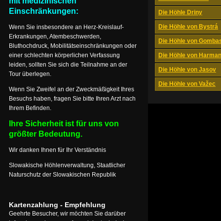
mit medizinischen
Einschränkungen:
Die Höhle Driny
Die Höhle von Bystrá
Wenn Sie insbesondere an Herz-Kreislauf-
Erkrankungen, Atembeschwerden,
Die Höhle von Gomba
Bluthochdruck, Mobilitätseinschränkungen oder
einer schlechten körperlichen Verfassung
Die Höhle von Harma
leiden, sollten Sie sich die Teilnahme an der
Die Höhle von Jasov
Tour überlegen.
Die Höhle von Važec
Wenn Sie Zweifel an der Zweckmäßigkeit Ihres
Besuchs haben, fragen Sie bitte Ihren Arzt nach
Ihrem Befinden.
Ihre Sicherheit ist für uns von
größter Bedeutung.
Wir danken Ihnen für Ihr Verständnis
Slowakische Höhlenverwaltung, Staatlicher
Naturschutz der Slowakischen Republik
Kartenzahlung - Empfehlung
Geehrte Besucher, wir möchten Sie darüber