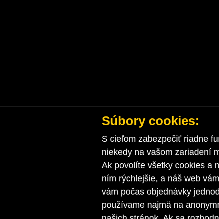
Súbory cookies:
S cieľom zabezpečiť riadne fu
niekedy na vašom zariadení ma
Ak povolíte všetky cookies a n
ním rýchlejšie, a náš web vá
vám počas objednávky jednodu
používame najmä na anonymnú
našich stránok. Ak sa rozhod