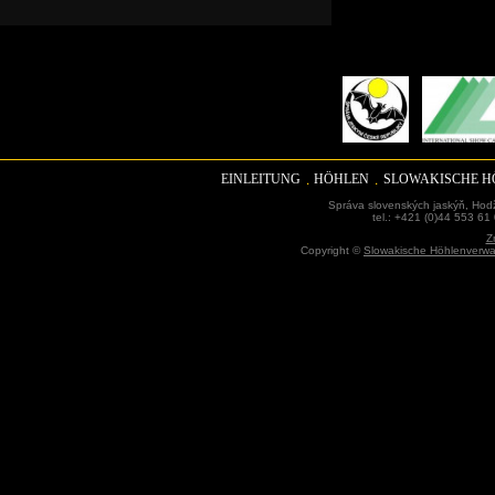
EINLEITUNG
HÖHLEN
SLOWAKISCHE 
Správa slovenských jaskýň, Hodž
tel.: +421 (0)44 553 61
Z
Copyright ©
Slowakische Höhlenverwa