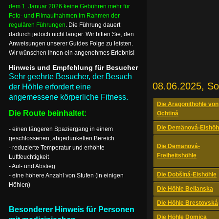
dem 1. Januar 2026 keine Gebühren mehr für
Foto- und Filmaufnahmen im Rahmen der
regulären Führungen
. Die Führung dauert
dadurch jedoch nicht länger. Wir bitten Sie, den
Anweisungen unserer Guides Folge zu leisten.
Wir wünschen Ihnen ein angenehmes Erlebnis!
Hinweis und Empfehlung für Besucher
Sehr geehrte Besucher, der Besuch
08.06.2025, S
der Höhle erfordert eine
angemessene körperliche Fitness.
Die Aragonithöhle von
Die Route beinhaltet:
Ochtiná
Die Demänová-Eishöh
- einen längeren Spaziergang in einem
geschlossenen, abgedunkelten Bereich
Die Demänová-
- reduzierte Temperatur und erhöhte
Freiheitshöhle
Luftfeuchtigkeit
- Auf- und Abstieg
Die Dobšiná-Eishöhle
- eine höhere Anzahl von Stufen (in einigen
Höhlen)
Die Höhle Belianska
Die Höhle Brestovská
Besonderer Hinweis für Personen
Die Höhle Domica