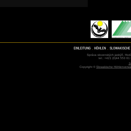
EINLEITUNG
HÖHLEN
SLOWAKISCHE
Správa slovenských jaskýň, Hodž
tel.: +421 (0)44 553 61
Z
Copyright ©
Slowakische Höhlenverwa