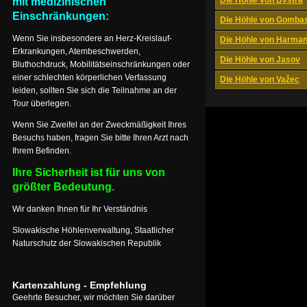
Die Höhle von Bystrá
mit medizinischen
Einschränkungen:
Die Höhle von Gomba
Wenn Sie insbesondere an Herz-Kreislauf-
Die Höhle von Harma
Erkrankungen, Atembeschwerden,
Die Höhle von Jasov
Bluthochdruck, Mobilitätseinschränkungen oder
einer schlechten körperlichen Verfassung
Die Höhle von Važec
leiden, sollten Sie sich die Teilnahme an der
Tour überlegen.
Wenn Sie Zweifel an der Zweckmäßigkeit Ihres
Besuchs haben, fragen Sie bitte Ihren Arzt nach
Ihrem Befinden.
Ihre Sicherheit ist für uns von
größter Bedeutung.
Wir danken Ihnen für Ihr Verständnis
Slowakische Höhlenverwaltung, Staatlicher
Naturschutz der Slowakischen Republik
Kartenzahlung - Empfehlung
Geehrte Besucher, wir möchten Sie darüber