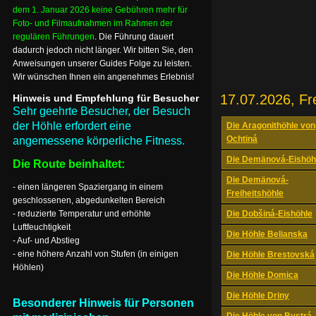
dem 1. Januar 2026 keine Gebühren mehr für
Foto- und Filmaufnahmen im Rahmen der
regulären Führungen
. Die Führung dauert
dadurch jedoch nicht länger. Wir bitten Sie, den
Anweisungen unserer Guides Folge zu leisten.
Wir wünschen Ihnen ein angenehmes Erlebnis!
17.07.2026, Fr
Hinweis und Empfehlung für Besucher
Sehr geehrte Besucher, der Besuch
der Höhle erfordert eine
Die Aragonithöhle von
Ochtiná
angemessene körperliche Fitness.
Die Demänová-Eishöh
Die Route beinhaltet:
Die Demänová-
- einen längeren Spaziergang in einem
Freiheitshöhle
geschlossenen, abgedunkelten Bereich
- reduzierte Temperatur und erhöhte
Die Dobšiná-Eishöhle
Luftfeuchtigkeit
Die Höhle Belianska
- Auf- und Abstieg
- eine höhere Anzahl von Stufen (in einigen
Die Höhle Brestovská
Höhlen)
Die Höhle Domica
Die Höhle Driny
Besonderer Hinweis für Personen