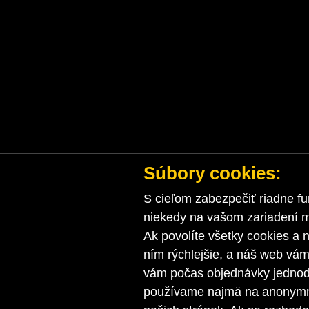
Súbory cookies:
S cieľom zabezpečiť riadne fu
niekedy na vašom zariadení ma
Ak povolíte všetky cookies a n
ním rýchlejšie, a náš web vá
vám počas objednávky jednodu
používame najmä na anonymnú