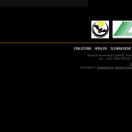
EINLEITUNG
HÖHLEN
SLOWAKISCHE
Správa slovenských jaskýň, Hodž
tel.: +421 (0)44 553 61
Z
Copyright ©
Slowakische Höhlenverwa