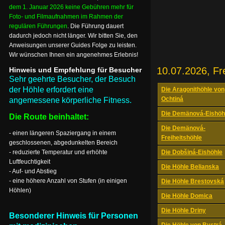
dem 1. Januar 2026 keine Gebühren mehr für
Foto- und Filmaufnahmen im Rahmen der
regulären Führungen
. Die Führung dauert
dadurch jedoch nicht länger. Wir bitten Sie, den
Anweisungen unserer Guides Folge zu leisten.
Wir wünschen Ihnen ein angenehmes Erlebnis!
10.07.2026, Fr
Hinweis und Empfehlung für Besucher
Sehr geehrte Besucher, der Besuch
der Höhle erfordert eine
Die Aragonithöhle von
Ochtiná
angemessene körperliche Fitness.
Die Demänová-Eishöh
Die Route beinhaltet:
Die Demänová-
- einen längeren Spaziergang in einem
Freiheitshöhle
geschlossenen, abgedunkelten Bereich
- reduzierte Temperatur und erhöhte
Die Dobšiná-Eishöhle
Luftfeuchtigkeit
Die Höhle Belianska
- Auf- und Abstieg
- eine höhere Anzahl von Stufen (in einigen
Die Höhle Brestovská
Höhlen)
Die Höhle Domica
Die Höhle Driny
Besonderer Hinweis für Personen