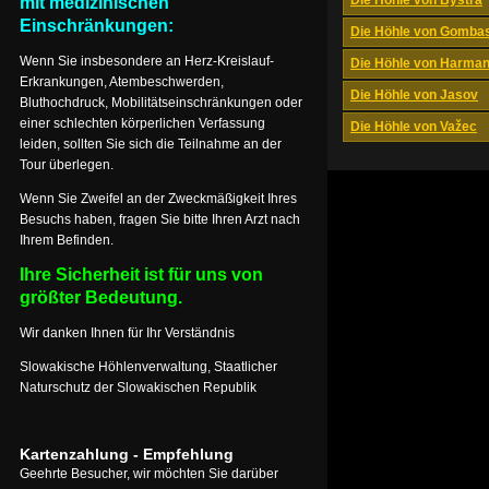
Die Höhle von Bystrá
mit medizinischen
Einschränkungen:
Die Höhle von Gomba
Wenn Sie insbesondere an Herz-Kreislauf-
Die Höhle von Harma
Erkrankungen, Atembeschwerden,
Die Höhle von Jasov
Bluthochdruck, Mobilitätseinschränkungen oder
einer schlechten körperlichen Verfassung
Die Höhle von Važec
leiden, sollten Sie sich die Teilnahme an der
Tour überlegen.
Wenn Sie Zweifel an der Zweckmäßigkeit Ihres
Besuchs haben, fragen Sie bitte Ihren Arzt nach
Ihrem Befinden.
Ihre Sicherheit ist für uns von
größter Bedeutung.
Wir danken Ihnen für Ihr Verständnis
Slowakische Höhlenverwaltung, Staatlicher
Naturschutz der Slowakischen Republik
Kartenzahlung - Empfehlung
Geehrte Besucher, wir möchten Sie darüber