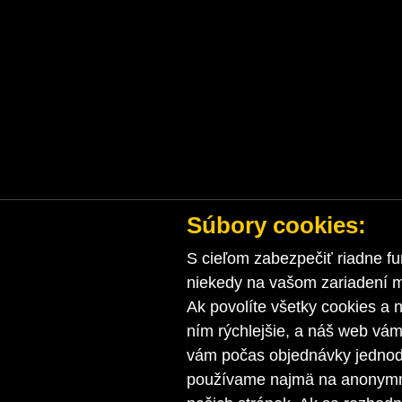
Súbory cookies:
S cieľom zabezpečiť riadne fu
niekedy na vašom zariadení ma
Ak povolíte všetky cookies a n
ním rýchlejšie, a náš web vá
vám počas objednávky jednodu
používame najmä na anonymnú