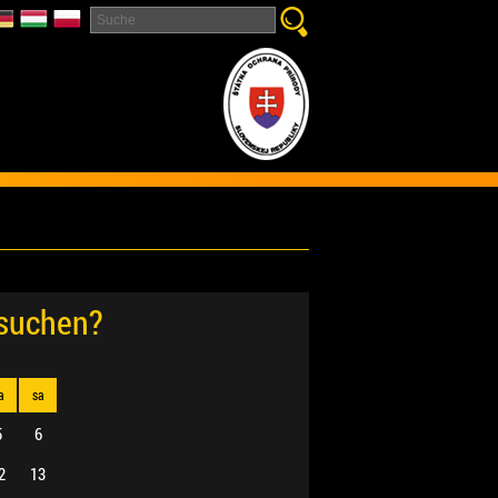
esuchen?
a
sa
5
6
2
13