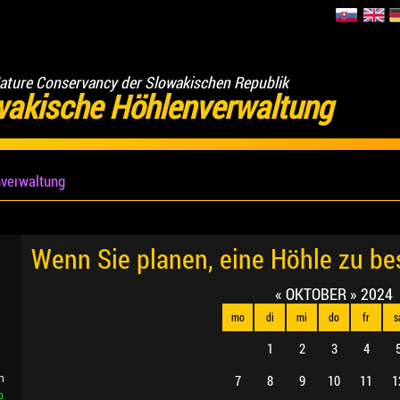
ature Conservancy der Slowakischen Republik
wakische Höhlenverwaltung
verwaltung
Wenn Sie planen, eine Höhle zu b
«
OKTOBER
»
2024
mo
di
mi
do
fr
s
1
2
3
4
7
8
9
10
11
1
n
b