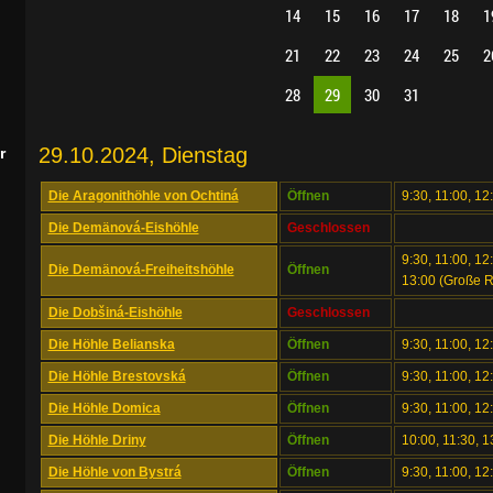
14
15
16
17
18
1
21
22
23
24
25
2
28
29
30
31
29.10.2024, Dienstag
r
Die Aragonithöhle von Ochtiná
Öffnen
9:30, 11:00, 12
Die Demänová-Eishöhle
Geschlossen
9:30, 11:00, 12
Die Demänová-Freiheitshöhle
Öffnen
13:00 (Große 
Die Dobšiná-Eishöhle
Geschlossen
Die Höhle Belianska
Öffnen
9:30, 11:00, 12
Die Höhle Brestovská
Öffnen
9:30, 11:00, 12
Die Höhle Domica
Öffnen
9:30, 11:00, 1
Die Höhle Driny
Öffnen
10:00, 11:30, 1
Die Höhle von Bystrá
Öffnen
9:30, 11:00, 12