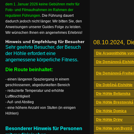
dem 1. Januar 2026 keine Gebühren mehr für
Foto- und Filmaufnahmen im Rahmen der
regulären Führungen
. Die Führung dauert
dadurch jedoch nicht länger. Wir bitten Sie, den
Anweisungen unserer Guides Folge zu leisten.
Wir wünschen Ihnen ein angenehmes Erlebnis!
08.10.2024, Di
Hinweis und Empfehlung für Besucher
Sehr geehrte Besucher, der Besuch
der Höhle erfordert eine
Die Aragonithöhle von
angemessene körperliche Fitness.
Die Demänová-Eishöh
Die Route beinhaltet:
Die Demänová-Freihei
- einen längeren Spaziergang in einem
geschlossenen, abgedunkelten Bereich
Die Dobšiná-Eishöhle
- reduzierte Temperatur und erhöhte
Die Höhle Belianska
Luftfeuchtigkeit
- Auf- und Abstieg
Die Höhle Brestovská
- eine höhere Anzahl von Stufen (in einigen
Die Höhle Domica
Höhlen)
Die Höhle Driny
Besonderer Hinweis für Personen
Die Höhle von Bystrá