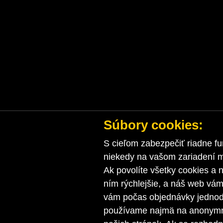
Súbory cookies:
S cieľom zabezpečiť riadne fu
niekedy na vašom zariadení ma
Ak povolíte všetky cookies a n
ním rýchlejšie, a náš web vá
vám počas objednávky jednodu
používame najmä na anonymnú