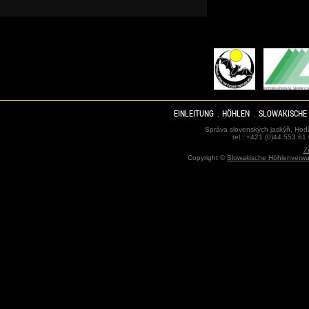
EINLEITUNG
HÖHLEN
SLOWAKISCHE
Správa slovenských jaskýň, Hodž
tel.: +421 (0)44 553 61
Z
Copyright ©
Slowakische Höhlenverwa