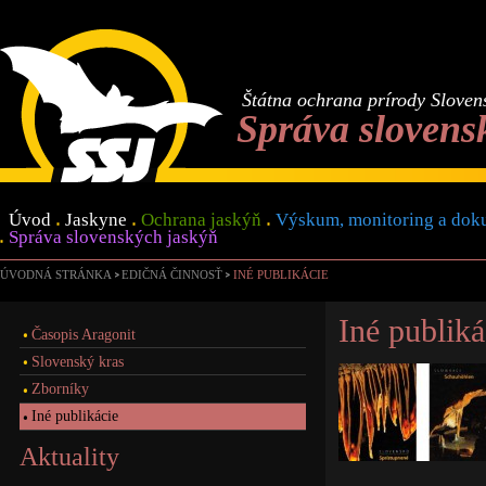
Štátna ochrana prírody Sloven
Správa slovens
Úvod
Jaskyne
Ochrana jaskýň
Výskum, monitoring a dok
Správa slovenských jaskýň
ÚVODNÁ STRÁNKA
EDIČNÁ ČINNOSŤ
INÉ PUBLIKÁCIE
Iné publiká
Časopis Aragonit
Slovenský kras
Zborníky
Iné publikácie
Aktuality