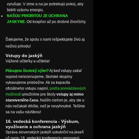
vyrušuje. V zime a na jar potrebujú pokoj, aby
šetrili vzácnu energiu.
NAŠOU PRIORITOU JE OCHRANA
JASKYNE.
Od kvapľov až po drobné živočíchy.
Ďakujeme, že spolu s nami rešpektujete živú aj
neživú prírodu!
Vstupy do jaskýň
Vážené učiteľky a učitelia!
Plánujete školský výlet?
Aj keď vstupy zatiaľ
vopred nerezervujeme, školské skupiny
vybavujeme priebežne. Ak sa kapacita
oficiálneho vstupu naplní,
podľa prevádzkových
možností
umožníme pre školy
vstupy aj mimo
stanoveného času
. Naším cieľom je, aby ste u
nás nečakali dlhšie, než je nevyhnutné. Tešíme
sa na vašu návštevu!
16. vedecká konferencia - Výskum,
využívanie a ochrana jaskýň
Správa slovenských jaskýň uskutoční na jeseň
už svoju 16. vedeckú konferenciu venovanú