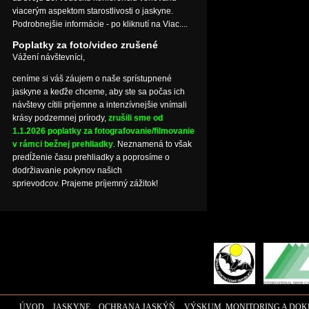
viacerým aspektom starostlivosti o jaskyne.
Podrobnejšie informácie - po kliknutí na Viac....
Poplatky za foto/video zrušené
Vážení návštevníci,
ceníme si váš záujem o naše sprístupnené
jaskyne a keďže chceme, aby ste sa počas ich
návštevy cítili príjemne a intenzívnejšie vnímali
krásy podzemnej prírody,
zrušili sme od
1.1.2026 poplatky za fotografovanie/filmovanie
v rámci bežnej prehliadky
. Neznamená to však
predĺženie času prehliadky a poprosíme o
dodržiavanie pokynov našich
sprievodcov. Prajeme príjemný zážitok!
ÚVOD
JASKYNE
OCHRANA JASKÝŇ
VÝSKUM, MONITORING A DO