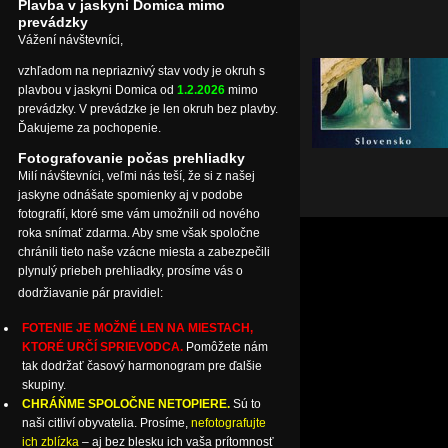
Plavba v jaskyni Domica mimo
prevádzky
Vážení návštevníci,
vzhľadom na nepriaznivý stav vody je okruh s
plavbou v jaskyni Domica od
1.2.2026
mimo
prevádzky. V prevádzke je len okruh bez plavby.
Ďakujeme za pochopenie.
Fotografovanie počas prehliadky
Milí návštevníci, veľmi nás teší, že si z našej
jaskyne odnášate spomienky aj v podobe
fotografií, ktoré sme vám umožnili od nového
roka snímať zdarma. Aby sme však spoločne
chránili tieto naše vzácne miesta a zabezpečili
plynulý priebeh prehliadky, prosíme vás o
dodržiavanie pár pravidiel:
FOTENIE JE MOŽNÉ LEN NA MIESTACH,
KTORÉ URČÍ SPRIEVODCA.
Pomôžete nám
tak dodržať časový harmonogram pre ďalšie
skupiny.
CHRÁŇME SPOLOČNE NETOPIERE.
Sú to
naši citliví obyvatelia. Prosíme,
nefotografujte
ich zblízka
– aj bez blesku ich vaša prítomnosť