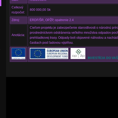
Celkový
800 000,00 Sk
rozpočet:
Zdroj:
ERDF/ŠR, OPŽP, opatrenie 2.4
Cieľom projektu je zabezpečenie starostlivosti o národnú pr
prostredníctvom odstránenia veľkého množstva odpadov pochá
Anotácia:
prehliadkovej trasy. Odpady boli objavené náhodou a nachádz
častiach pod ľadovou výplňou.
.
INVESTÍCIA DO VA