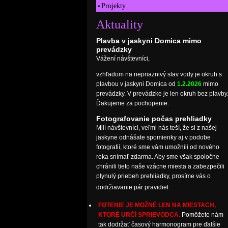
Projekty
Aktuality
Plavba v jaskyni Domica mimo
prevádzky
Vážení návštevníci,
vzhľadom na nepriaznivý stav vody je okruh s
plavbou v jaskyni Domica od
1.2.2026
mimo
prevádzky. V prevádzke je len okruh bez plavby
Ďakujeme za pochopenie.
Fotografovanie počas prehliadky
Milí návštevníci, veľmi nás teší, že si z našej
jaskyne odnášate spomienky aj v podobe
fotografií, ktoré sme vám umožnili od nového
roka snímať zdarma. Aby sme však spoločne
chránili tieto naše vzácne miesta a zabezpečili
plynulý priebeh prehliadky, prosíme vás o
dodržiavanie pár pravidiel:
FOTENIE JE MOŽNÉ LEN NA MIESTACH,
KTORÉ URČÍ SPRIEVODCA.
Pomôžete nám
tak dodržať časový harmonogram pre ďalšie