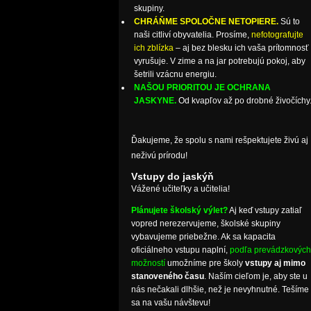
skupiny.
CHRÁŇME SPOLOČNE NETOPIERE.
Sú to
naši citliví obyvatelia. Prosíme,
nefotografujte
ich zblízka
– aj bez blesku ich vaša prítomnosť
vyrušuje. V zime a na jar potrebujú pokoj, aby
šetrili vzácnu energiu.
NAŠOU PRIORITOU JE OCHRANA
JASKYNE.
Od kvapľov až po drobné živočíchy
Ďakujeme, že spolu s nami rešpektujete živú aj
neživú prírodu!
Vstupy do jaskýň
Vážené učiteľky a učitelia!
Plánujete školský výlet?
Aj keď vstupy zatiaľ
vopred nerezervujeme, školské skupiny
vybavujeme priebežne. Ak sa kapacita
oficiálneho vstupu naplní,
podľa prevádzkových
možností
umožníme pre školy
vstupy aj mimo
stanoveného času
. Naším cieľom je, aby ste u
nás nečakali dlhšie, než je nevyhnutné. Tešíme
sa na vašu návštevu!