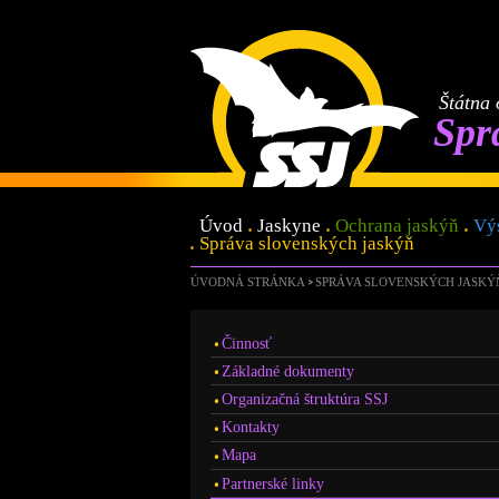
Štátna 
Spr
Úvod
Jaskyne
Ochrana jaskýň
Vý
Správa slovenských jaskýň
ÚVODNÁ STRÁNKA
SPRÁVA SLOVENSKÝCH JASKÝ
Činnosť
Základné dokumenty
Organizačná štruktúra SSJ
Kontakty
Mapa
Partnerské linky