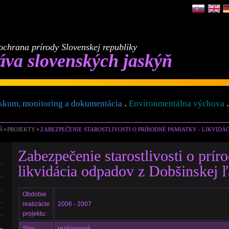
ochrana prírody Slovenskej republiky
áva slovenských jaskýň
skum, monitoring a dokumentácia
Environmentálna výchova
Ň
PROJEKTY
ZABEZPEČENIE STAROSTLIVOSTI O PRÍRODNÉ PAMIATKY - LIKVIDÁ
Zabezpečenie starostlivosti o prír
likvidácia odpadov z Dobšinskej 
Obdobie
realizácie
2006 - 2007
projektu:
Stav:
realizované