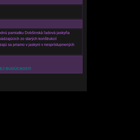
írodnú pamiatku Dobšinská ľadová jaskyňa
dzajúcich zo starých konštrukcií
ajú sa priamo v jaskyni v nesprístupnených
ŠEJ BUDÚCNOSTI