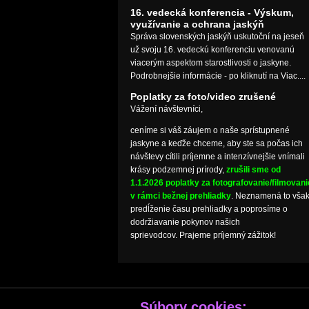
16. vedecká konferencia - Výskum,
využívanie a ochrana jaskýň
Správa slovenských jaskýň uskutoční na jeseň
už svoju 16. vedeckú konferenciu venovanú
viacerým aspektom starostlivosti o jaskyne.
Podrobnejšie informácie - po kliknutí na Viac....
Poplatky za foto/video zrušené
Vážení návštevníci,
ceníme si váš záujem o naše sprístupnené
jaskyne a keďže chceme, aby ste sa počas ich
návštevy cítili príjemne a intenzívnejšie vnímali
krásy podzemnej prírody,
zrušili sme od
1.1.2026 poplatky za fotografovanie/filmovani
v rámci bežnej prehliadky
. Neznamená to vša
predĺženie času prehliadky a poprosíme o
dodržiavanie pokynov našich
sprievodcov. Prajeme príjemný zážitok!
Súbory cookies: