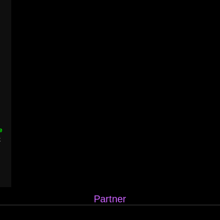
e
k
Partner