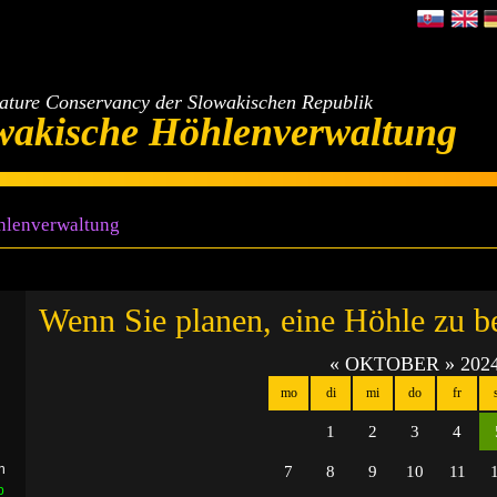
Nature Conservancy der Slowakischen Republik
wakische Höhlenverwaltung
hlenverwaltung
Wenn Sie planen, eine Höhle zu b
«
OKTOBER
»
202
mo
di
mi
do
fr
1
2
3
4
n
7
8
9
10
11
b