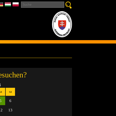
esuchen?
4
sa
sa
5
6
12
13