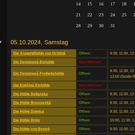
14
15
16
17
18
21
22
23
24
25
28
29
30
31
05.10.2024, Samstag
r
Die Aragonithöhle von Ochtiná
Öffnen
9:30, 11:00, 12
Die Demänová-Eishöhle
Geschlossen
9:30, 11:00, 12
Die Demänová-Freiheitshöhle
Öffnen
13:00 (Große 
Die Dobšiná-Eishöhle
Geschlossen
Die Höhle Belianska
Öffnen
9:30, 11:00, 12
Die Höhle Brestovská
Öffnen
9:30, 11:00, 12
Die Höhle Domica
Öffnen
9:30, 11:00, 1
Die Höhle Driny
Öffnen
10:00, 11:30, 1
Die Höhle von Bystrá
Öffnen
9:30, 11:00, 12