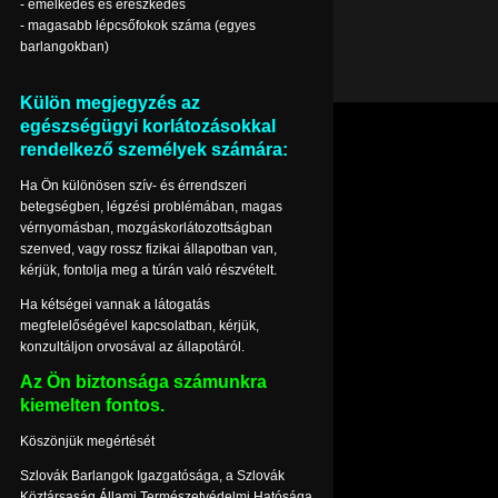
- emelkedés és ereszkedés
- magasabb lépcsőfokok száma (egyes
barlangokban)
Külön megjegyzés az
egészségügyi korlátozásokkal
rendelkező személyek számára:
Ha Ön különösen szív- és érrendszeri
betegségben, légzési problémában, magas
vérnyomásban, mozgáskorlátozottságban
szenved, vagy rossz fizikai állapotban van,
kérjük, fontolja meg a túrán való részvételt.
Ha kétségei vannak a látogatás
megfelelőségével kapcsolatban, kérjük,
konzultáljon orvosával az állapotáról.
Az Ön biztonsága számunkra
kiemelten fontos.
Köszönjük megértését
Szlovák Barlangok Igazgatósága, a Szlovák
Köztársaság Állami Természetvédelmi Hatósága