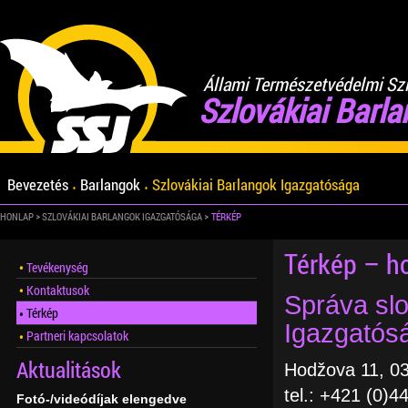
Állami Természetvédelmi Sz
Szlovákiai Barl
Bevezetés
Barlangok
Szlovákiai Barlangok Igazgatósága
HONLAP
SZLOVÁKIAI BARLANGOK IGAZGATÓSÁGA
TÉRKÉP
Térkép – h
Tevékenység
Kontaktusok
Správa slo
Térkép
Igazgatós
Partneri kapcsolatok
Aktualitások
Hodžova 11, 03
tel.: +421 (0)4
Fotó-/videódíjak elengedve