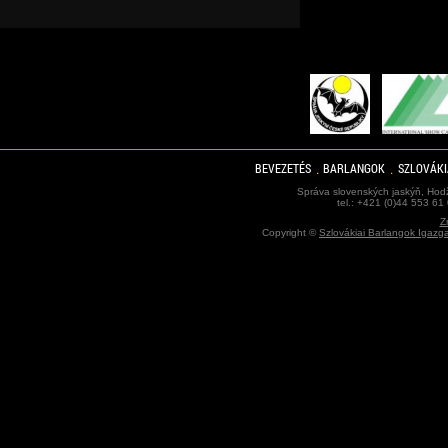
BEVEZETÉS
BARLANGOK
SZLOVÁKI
Správa slovenských jaskýň, Hodž
tel.: +421 (0)44 553 61
Z
Copyright ©
Szlovákiai Barlangok Igazg