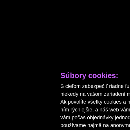
Súbory cookies:
S cieľom zabezpečiť riadne fu
niekedy na vašom zariadení ma
Ak povolíte všetky cookies a n
ním rýchlejšie, a náš web vá
vám počas objednávky jednodu
používame najmä na anonymnú