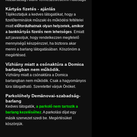
Kártyás fizetés - ajánlás
Tájékoztatjuk a kedves látogatókat, hogy a
fizetőterminálok műszaki és működési feltételei
miatt
előfordulhatnak olyan helyzetek, amikor
a bankkártyás fizetés nem lehetséges
. Emiatt
azt javasoljuk, hogy rendelkezzen megfelelő
mennyiségű készpénzzel, ha biztosra akar
menni a barlang látogatásában. Köszönöm a
megértésed.
Vízhiány miatt a csónaktúra a Domica
barlangban nem működik.
Vízhiány miatt a csónaktúra a Domica
barlangban nem működik. Csak a hagyományos
túra látogatható. Szeretettel várjuk Önöket.
Parkolóhely Demänovai-szabadság-
barlang
Kedves látogatók,
a parkoló nem tartozik a
barlang kezeléséhez
. A parkolási díjat egy
másik szervezet szedi be. Megértésüket
köszönjük.