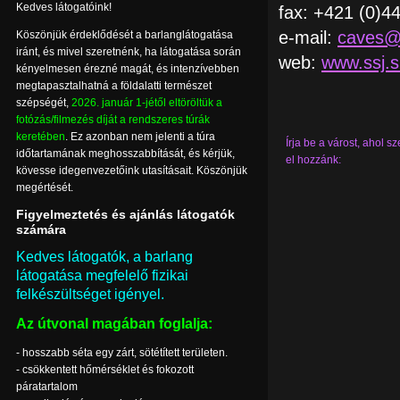
Kedves látogatóink!
fax: +421 (0)4
e-mail:
caves@
Köszönjük érdeklődését a barlanglátogatása
iránt, és mivel szeretnénk, ha látogatása során
web:
www.ssj.s
kényelmesen érezné magát, és intenzívebben
megtapasztalhatná a földalatti természet
szépségét,
2026. január 1-jétől eltöröltük a
fotózás/filmezés díját a rendszeres túrák
keretében
. Ez azonban nem jelenti a túra
Írja be a várost, ahol sz
időtartamának meghosszabbítását, és kérjük,
el hozzánk:
kövesse idegenvezetőink utasításait. Köszönjük
megértését.
Figyelmeztetés és ajánlás látogatók
számára
Kedves látogatók, a barlang
látogatása megfelelő fizikai
felkészültséget igényel.
Az útvonal magában foglalja:
- hosszabb séta egy zárt, sötétített területen.
- csökkentett hőmérséklet és fokozott
páratartalom