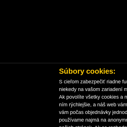
Súbory cookies:
S cieľom zabezpečiť riadne fu
niekedy na vašom zariadení ma
Ak povolíte všetky cookies a n
ním rýchlejšie, a náš web vá
vám počas objednávky jednodu
používame najmä na anonymnú