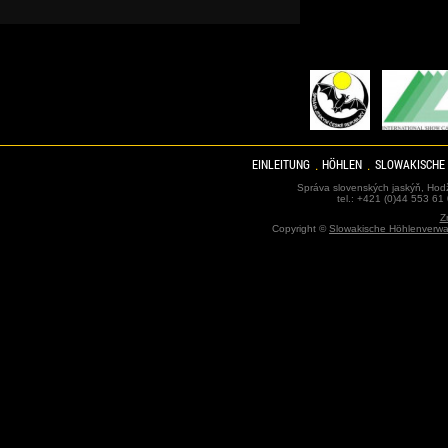
EINLEITUNG
HÖHLEN
SLOWAKISCHE
Správa slovenských jaskýň, Hodž
tel.: +421 (0)44 553 61
Z
Copyright ©
Slowakische Höhlenverwa