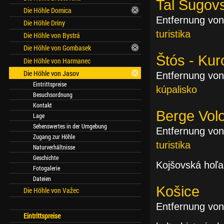
Tal Šugovs
Die Höhle Domica
Entfernung von
Die Höhle Driny
turistika
Die Höhle von Bystrá
Die Höhle von Gombasek
Štós - Kur
Die Höhle von Harmanec
Die Höhle von Jasov
Entfernung von
Eintrittspreise
kúpalisko
Besuchsordnung
Kontakt
Berge Vol
Lage
Sehenswertes in der Umgebung
Entfernung von
Zugang zur Höhle
turistika
Naturverhältnisse
Geschichte
Kojšovská hoľa,
Fotogalerie
Dateien
Košice
Die Höhle von Važec
Entfernung von
Eintrittspreise