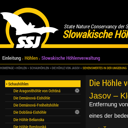
State Nature Conservancy der 
Slowakische Hö
Einleitung
Höhlen
Slowakische Höhlenverwaltung
HOMEPAGE
HÖHLEN
SCHAUHÖHLEN
DIE HÖHLE VON JASOV
SEHENSWERTES IN DER UMGEBUNG
Die Höhle 
Schauhöhlen
Die Aragonithöhle von Ochtiná
Jasov – Kl
Die Demänová-Eishöhle
Entfernung von
Die Demänová-Freiheitshöhle
Die Dobšiná-Eishöhle
eines der bede
Die Höhle Belianska
Die Höhle Brestovská