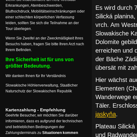
Erkrankungen, Atembeschwerden,
Es wird durch 7
Bluthochdruck, Mobilitätseinschränkungen oder
Silická planina
einer schlechten körperlichen Verfassung
leiden, sollten Sie sich die Teilnahme an der
vrch. Am Westr
Tour überlegen.
Slowakische Kar
Wenn Sie Zweifel an der Zweckmäßigkeit Ihres
Dolomite gebild
Besuchs haben, fragen Sie bitte Ihren Arzt nach
erreichen und d
Ihrem Befinden.
der Bäche Zádi
Ihre Sicherheit ist für uns von
größter Bedeutung.
übersät mit za
Wir danken Ihnen für Ihr Verständnis
Hier wächst au
Slowakische Höhlenverwaltung, Staatlicher
Elementen (Cha
Naturschutz der Slowakischen Republik
Wanderwege ers
Täler. Erschlos
Kartenzahlung - Empfehlung
jaskyňa
.
Geehrte Besucher, wir möchten Sie darüber
informieren, dass es aufgrund der technischen
Plateau Silická
und betrieblichen Bedingungen der
Zahlungsterminals zu
Situationen kommen
und Radwande