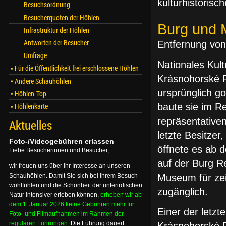
kulturhistorisc
Besuchsordnung
Besucherquoten der Höhlen
Burg und 
Infrastruktur der Höhlen
Antworten der Besucher
Entfernung von
Umfrage
Nationales Kul
Für die Öffentlichkeit frei erschlossene Höhlen
Krásnohorské P
Andere Schauhöhlen
ursprünglich g
Höhlen-Top
Höhlenkarte
baute sie im Re
repräsentative
Aktuelles
letzte Besitze
Foto-/Videogebühren erlassen
öffnete es ab 
Liebe Besucherinnen und Besucher,
auf der Burg Re
wir freuen uns über Ihr Interesse an unseren
Schauhöhlen. Damit Sie sich bei Ihrem Besuch
Museum für ze
wohlfühlen und die Schönheit der unterirdischen
zugänglich.
Natur intensiver erleben können,
erheben wir ab
dem 1. Januar 2026 keine Gebühren mehr für
Einer der letz
Foto- und Filmaufnahmen im Rahmen der
regulären Führungen
. Die Führung dauert