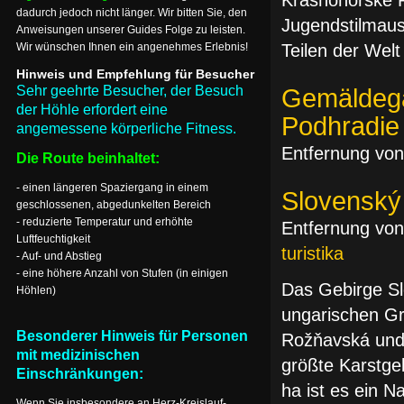
Krásnohorské Po
dadurch jedoch nicht länger. Wir bitten Sie, den
Jugendstilmaus
Anweisungen unserer Guides Folge zu leisten.
Wir wünschen Ihnen ein angenehmes Erlebnis!
Teilen der Welt
Hinweis und Empfehlung für Besucher
Sehr geehrte Besucher, der Besuch
Gemäldega
der Höhle erfordert eine
Podhradie
angemessene körperliche Fitness.
Entfernung von
Die Route beinhaltet:
- einen längeren Spaziergang in einem
Slovenský
geschlossenen, abgedunkelten Bereich
- reduzierte Temperatur und erhöhte
Entfernung von
Luftfeuchtigkeit
turistika
- Auf- und Abstieg
- eine höhere Anzahl von Stufen (in einigen
Das Gebirge Sl
Höhlen)
ungarischen G
Besonderer Hinweis für Personen
Rožňavská und 
mit medizinischen
größte Karstge
Einschränkungen:
ha ist es ein N
Wenn Sie insbesondere an Herz-Kreislauf-