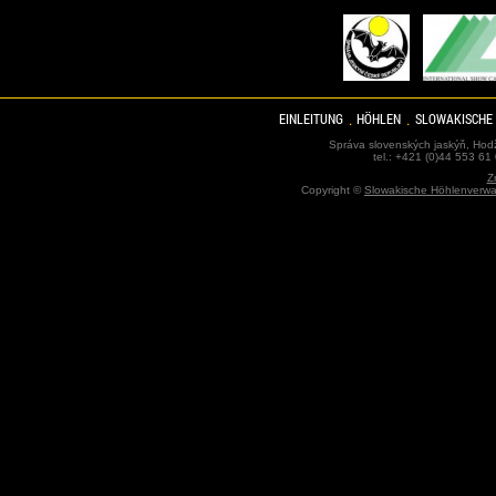
EINLEITUNG
HÖHLEN
SLOWAKISCHE
Správa slovenských jaskýň, Hodž
tel.: +421 (0)44 553 61
Z
Copyright ©
Slowakische Höhlenverwa