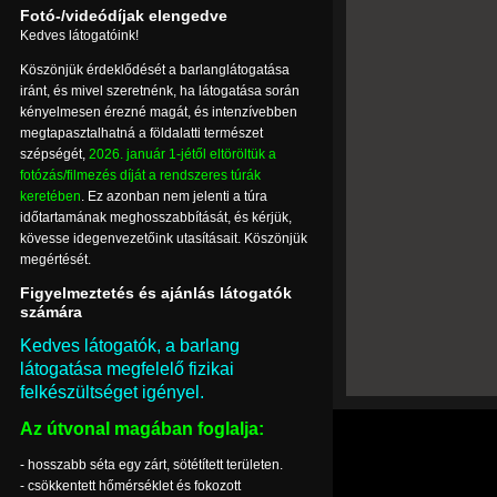
Fotó-/videódíjak elengedve
Kedves látogatóink!
Köszönjük érdeklődését a barlanglátogatása
iránt, és mivel szeretnénk, ha látogatása során
kényelmesen érezné magát, és intenzívebben
megtapasztalhatná a földalatti természet
szépségét,
2026. január 1-jétől eltöröltük a
fotózás/filmezés díját a rendszeres túrák
keretében
. Ez azonban nem jelenti a túra
időtartamának meghosszabbítását, és kérjük,
kövesse idegenvezetőink utasításait. Köszönjük
megértését.
Figyelmeztetés és ajánlás látogatók
számára
Kedves látogatók, a barlang
látogatása megfelelő fizikai
felkészültséget igényel.
Az útvonal magában foglalja:
- hosszabb séta egy zárt, sötétített területen.
- csökkentett hőmérséklet és fokozott