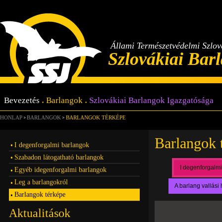
Állami Természetvédelmi Szlo
Szlovákiai Bar
Bevezetés
Barlangok
Szlovákiai Barlangok Igazgatósága
HONLAP
BARLANGOK
BARLANGOK TÉRKÉPE
Barlangok 
I degenforgalmi barlangok
Szabadon látogatható barlangok
I degenforgalm
Egyéb idegenforgalmi barlangok
Leg a barlangokról
A barlang vallási
Barlangok térképe
Aktualitások