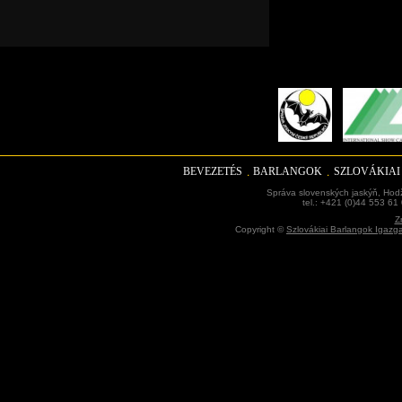
BEVEZETÉS
BARLANGOK
SZLOVÁKIA
Správa slovenských jaskýň, Hodž
tel.: +421 (0)44 553 61
Z
Copyright ©
Szlovákiai Barlangok Igazg