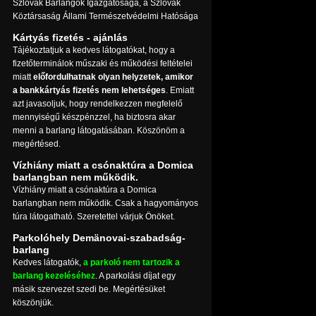
Szlovák Barlangok Igazgatósága, a Szlovák
Köztársaság Állami Természetvédelmi Hatósága
Kártyás fizetés - ajánlás
Tájékoztatjuk a kedves látogatókat, hogy a
fizetőterminálok műszaki és működési feltételei
miatt
előfordulhatnak olyan helyzetek, amikor
a bankkártyás fizetés nem lehetséges
. Emiatt
azt javasoljuk, hogy rendelkezzen megfelelő
mennyiségű készpénzzel, ha biztosra akar
menni a barlang látogatásában. Köszönöm a
megértésed.
Vízhiány miatt a csónaktúra a Domica
barlangban nem működik.
Vízhiány miatt a csónaktúra a Domica
barlangban nem működik. Csak a hagyományos
túra látogatható. Szeretettel várjuk Önöket.
Parkolóhely Demänovai-szabadság-
barlang
Kedves látogatók,
a parkoló nem tartozik a
barlang kezeléséhez
. A parkolási díjat egy
másik szervezet szedi be. Megértésüket
köszönjük.